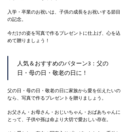
入学・卒業のお祝いは、子供の成長をお祝いする節目
の記念。
今だけの姿を写真で作るプレゼントに仕上げ、心を込
めて贈りましょう！
人気＆おすすめのパターン3：父の
日・母の日・敬老の日に！
父の日・母の日・敬老の日に家族から愛を伝えたいの
なら、写真で作るプレゼントを贈りましょう。
お父さん・お母さん・おじいちゃん・おばあちゃんに
とって、子供や孫は命より大切で愛おしい存在。