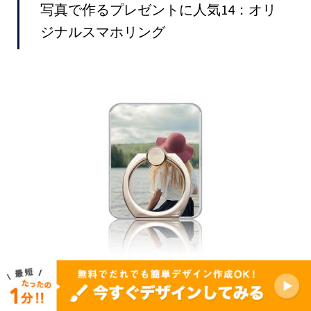
写真で作るプレゼントに人気14：オリ
ジナルスマホリング
オリジナルモバイルバッテリーとセットでプレゼント
したいのが、
オリジナルスマホリング
です。