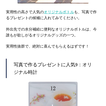
実用性の高さで人気の
オリジナルボトル
も、写真で作
るプレゼントの候補に入れてみてください。
外出先での水分補給に便利なオリジナルボトルは、今
誰もが欲しがるオリジナルグッズの一つ。
実用性抜群で、絶対に喜んでもらえるはずです！
写真で作るプレゼントに人気9：オリ
ジナル時計