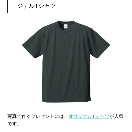
ジナルTシャツ
写真で作るプレゼントには、
オリジナルTシャツ
が人気
です。