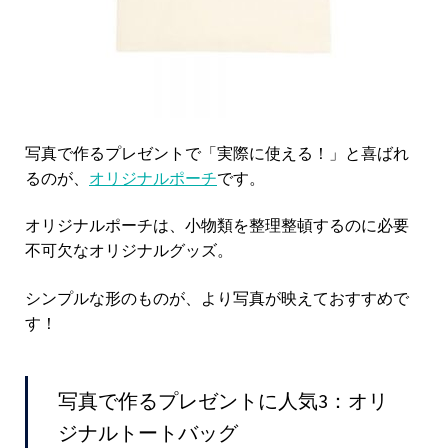
写真で作るプレゼントで「実際に使える！」と喜ばれ
るのが、
オリジナルポーチ
です。
オリジナルポーチは、小物類を整理整頓するのに必要
不可欠なオリジナルグッズ。
シンプルな形のものが、より写真が映えておすすめで
す！
写真で作るプレゼントに人気3：オリ
ジナルトートバッグ