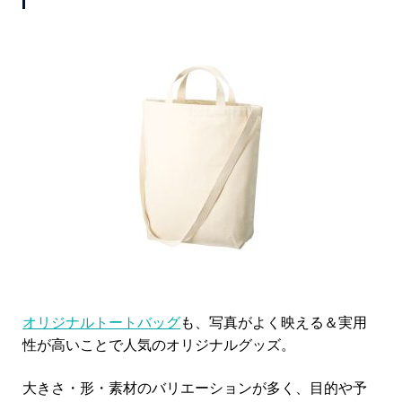
オリジナルトートバッグ
も、写真がよく映える＆実用
性が高いことで人気のオリジナルグッズ。
大きさ・形・素材のバリエーションが多く、目的や予