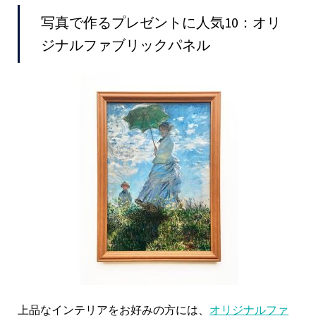
写真で作るプレゼントに人気10：オリ
ジナルファブリックパネル
上品なインテリアをお好みの方には、
オリジナルファ