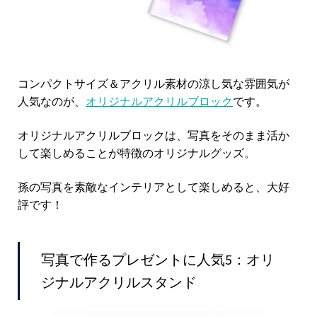
コンパクトサイズ＆アクリル素材の涼し気な雰囲気が
人気なのが、
オリジナルアクリルブロック
です。
オリジナルアクリルブロックは、写真をそのまま活か
して楽しめることが特徴のオリジナルグッズ。
孫の写真を素敵なインテリアとして楽しめると、大好
評です！
写真で作るプレゼントに人気5：オリ
ジナルアクリルスタンド