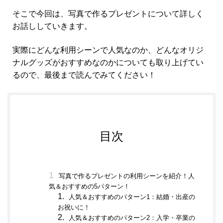
そこで今回は、写真で作るプレゼントについて詳しく
お話ししていきます。
実際にどんな利用シーンで人気なのか、どんなオリジ
ナルグッズがおすすめなのかについても取り上げてい
るので、最後まで読んでみてください！
目次
写真で作るプレゼントの利用シーンを紹介！人
気＆おすすめの5パターン！
人気＆おすすめのパターン1：結婚・出産の
お祝いに！
人気＆おすすめのパターン2：入学・卒業の