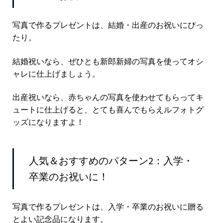
写真で作るプレゼントは、結婚・出産のお祝いにぴっ
たり。
結婚祝いなら、ぜひとも新郎新婦の写真を使ってオシ
ャレに仕上げましょう。
出産祝いなら、赤ちゃんの写真を使わせてもらってキ
ュートに仕上げると、とても喜んでもらえルフォトグ
ッズになりますよ！
人気＆おすすめのパターン2：入学・
卒業のお祝いに！
写真で作るプレゼントは、入学・卒業のお祝いに贈る
とよい記念品になります。