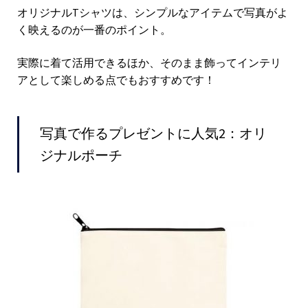
オリジナルTシャツは、シンプルなアイテムで写真がよ
く映えるのが一番のポイント。
実際に着て活用できるほか、そのまま飾ってインテリ
アとして楽しめる点でもおすすめです！
写真で作るプレゼントに人気2：オリ
ジナルポーチ