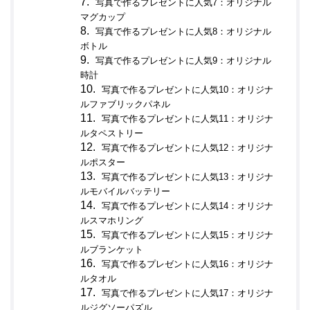
写真で作るプレゼントに人気7：オリジナル
マグカップ
写真で作るプレゼントに人気8：オリジナル
ボトル
写真で作るプレゼントに人気9：オリジナル
時計
写真で作るプレゼントに人気10：オリジナ
ルファブリックパネル
写真で作るプレゼントに人気11：オリジナ
ルタペストリー
写真で作るプレゼントに人気12：オリジナ
ルポスター
写真で作るプレゼントに人気13：オリジナ
ルモバイルバッテリー
写真で作るプレゼントに人気14：オリジナ
ルスマホリング
写真で作るプレゼントに人気15：オリジナ
ルブランケット
写真で作るプレゼントに人気16：オリジナ
ルタオル
写真で作るプレゼントに人気17：オリジナ
ルジグソーパズル