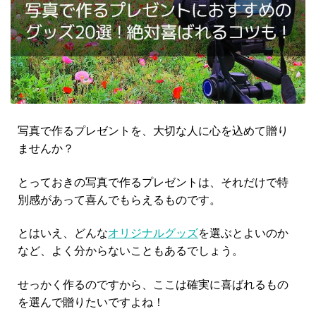
写真で作るプレゼントを、大切な人に心を込めて贈り
ませんか？
とっておきの写真で作るプレゼントは、それだけで特
別感があって喜んでもらえるものです。
とはいえ、どんな
オリジナルグッズ
を選ぶとよいのか
など、よく分からないこともあるでしょう。
せっかく作るのですから、ここは確実に喜ばれるもの
を選んで贈りたいですよね！