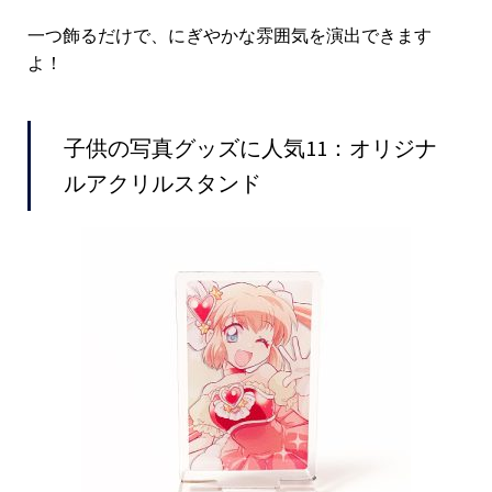
一つ飾るだけで、にぎやかな雰囲気を演出できます
よ！
子供の写真グッズに人気11：オリジナ
ルアクリルスタンド