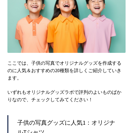
ここでは、子供の写真でオリジナルグッズを作成する
のに人気＆おすすめの20種類を詳しくご紹介していき
ます。
いずれもオリジナルグッズラボで評判のよいものばか
りなので、チェックしてみてください！
子供の写真グッズに人気1：オリジナ
ルTシャツ