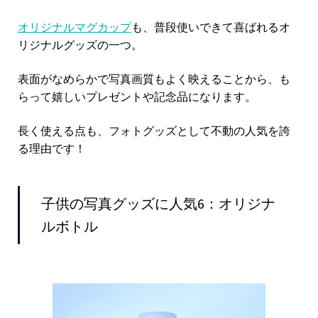
オリジナルマグカップ
も、普段使いできて喜ばれるオ
リジナルグッズの一つ。
表面がなめらかで写真画質もよく映えることから、も
らって嬉しいプレゼントや記念品になります。
長く使える点も、フォトグッズとして不動の人気を誇
る理由です！
子供の写真グッズに人気6：オリジナ
ルボトル