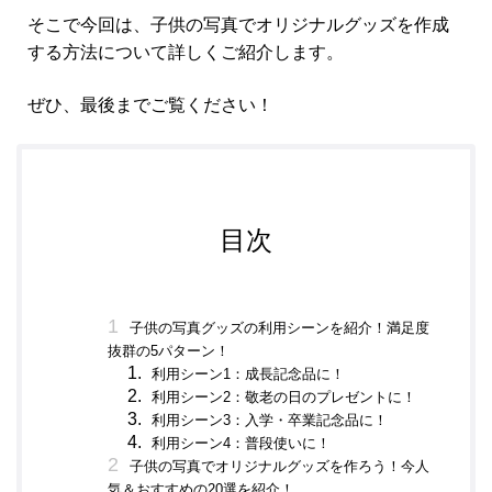
そこで今回は、子供の写真でオリジナルグッズを作成
する方法について詳しくご紹介します。
ぜひ、最後までご覧ください！
目次
子供の写真グッズの利用シーンを紹介！満足度
抜群の5パターン！
利用シーン1：成長記念品に！
利用シーン2：敬老の日のプレゼントに！
利用シーン3：入学・卒業記念品に！
利用シーン4：普段使いに！
子供の写真でオリジナルグッズを作ろう！今人
気＆おすすめの20選を紹介！