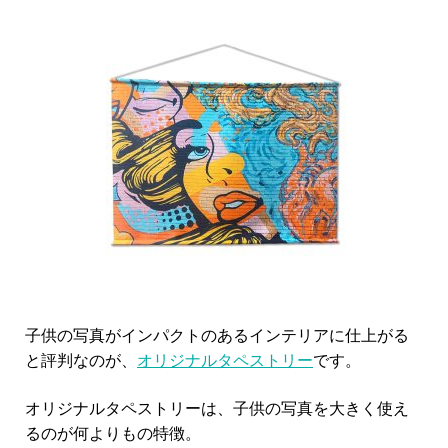
子供の写真がインパクトのあるインテリアに仕上がる
と評判なのが、
オリジナルタペストリー
です。
オリジナルタペストリーは、子供の写真を大きく使え
るのが何よりもの特徴。