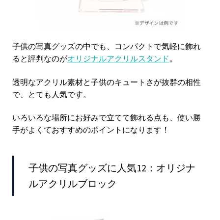
子供の写真グッズの中でも、コンパクトで気軽に飾れ
ると評判なのが
オリジナルアクリルスタンド
。
透明なアクリル素材と子供のキュートさが抜群の相性
で、とても人気です。
いろいろな場所にお好みで立てて飾れる点も、使い勝
手がよくておすすめのポイントになります！
子供の写真グッズに人気12：オリジナ
ルアクリルブロック