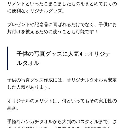
リメントといったこまごましたものをまとめておくの
に便利なオリジナルグッズ。
プレゼントや記念品に喜ばれるだけでなく、子供にお
片付けを教えるために使うことも可能です！
子供の写真グッズに人気4：オリジナ
ルタオル
子供の写真グッズ作成には、オリジナルタオルも安定
した人気があります。
オリジナルのメリットは、何といってもその実用性の
高さ。
手軽なハンカチタオルから大判のバスタオルまで、さ