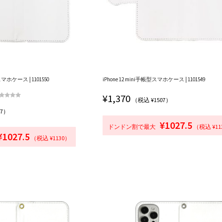
型スマホケース | 1101550
iPhone 12 mini手帳型スマホケース | 1101549
¥
1,370
（税込 ¥1507）
5段階中
07）
00
の評価
¥1027.5
ドンドン割で最大
（税込 ¥11
¥1027.5
（税込 ¥1130）