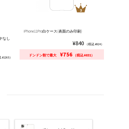
iPhone11Pro白ケース(表面のみ印刷)
ツヤなし
¥840
（税込 ¥924）
¥756
ドンドン割で最大
（税込 ¥831）
 ¥1265）