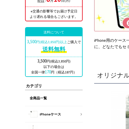
即日
:
月
日(月)
※交通の影響等でお届け予定日
より遅れる場合もございます。
送料について
iPhone用のケ
3,500
円(税込3,850円)以上
ご購入で
に、どなたでもセ
送料無料
3,500
円(税込3,850円)
以下の場合は
170
全国一律
円（税込187円）
オリジナル
カテゴリ
全商品一覧
iPhoneケース