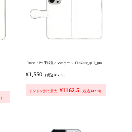
iPhone 14 Pro 手帳型スマホケース | FlipCace_ip14_pro
¥
1,550
（税込 ¥1705）
¥1162.5
ドンドン割で最大
（税込 ¥1278）
2）