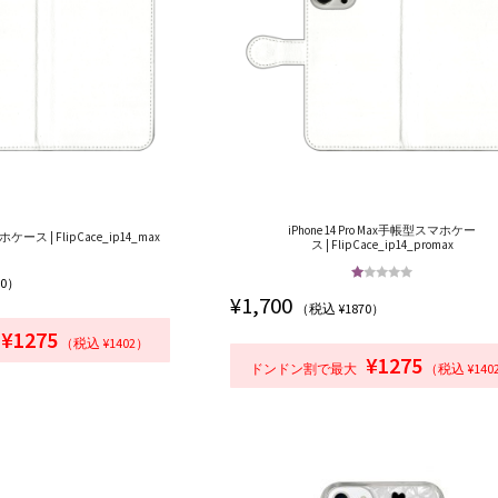
iPhone 14 Pro Max手帳型スマホケー
ホケース | FlipCace_ip14_max
ス | FlipCace_ip14_promax
70）
5段階中
¥
1,700
（税込 ¥1870）
5.00
の評価
¥1275
（税込 ¥1402）
¥1275
ドンドン割で最大
（税込 ¥140