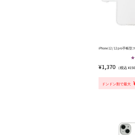
iPhone 12 / 12 pro手帳
¥
1,370
（税込 ¥15
5.
ドンドン割で最大