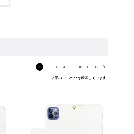
1
2
3
4
…
10
11
12
結果の1～12/133を表示しています