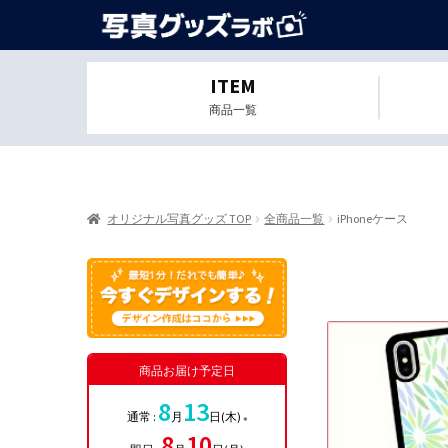
ITEM
商品一覧
オリジナル写真グッズ TOP
全商品一覧
iPhoneケース
商品お届け予定日
8
13
通常 :
月
日(木)
※
8
10