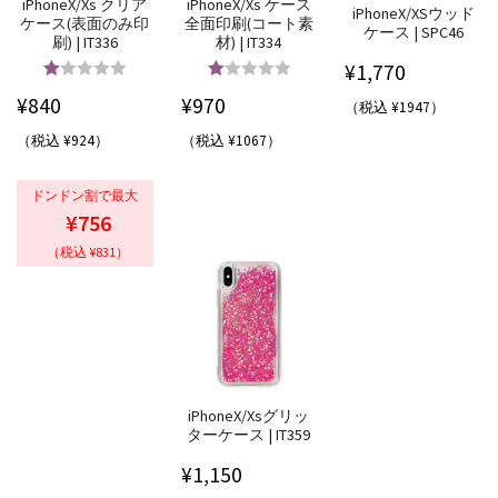
iPhoneX/Xs クリア
iPhoneX/Xs ケース
iPhoneX/XSウッド
ケース(表面のみ印
全面印刷(コート素
ケース | SPC46
刷) | IT336
材) | IT334
¥
1,770
5段階中
5.00
5段階中
5.00
¥
840
¥
970
（税込 ¥1947）
の評価
の評価
（税込 ¥924）
（税込 ¥1067）
ドンドン割で最大
¥756
（税込 ¥831）
iPhoneX/Xsグリッ
ターケース | IT359
¥
1,150