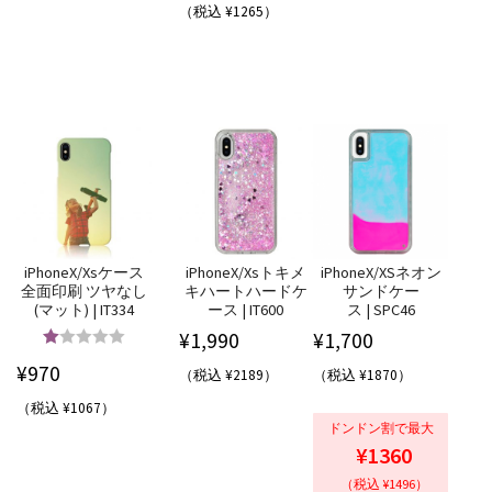
（税込 ¥1265）
iPhoneX/Xsケース
iPhoneX/Xsトキメ
iPhoneX/XSネオン
全面印刷 ツヤなし
キハートハードケ
サンドケー
(マット) | IT334
ース | IT600
ス | SPC46
¥
1,990
¥
1,700
5段階中
5.00
¥
970
（税込 ¥2189）
（税込 ¥1870）
の評価
（税込 ¥1067）
ドンドン割で最大
¥1360
（税込 ¥1496）