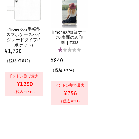
iPhoneX/Xs手帳型
iPhoneX/Xs白ケー
スマホケースハイ
ス(表面のみ印
グレードタイプ(3
刷) | IT335
ポケット)
¥
1,720
5段階中
5.00
¥
840
（税込 ¥1892）
の評価
（税込 ¥924）
ドンドン割で最大
¥1290
ドンドン割で最大
¥756
（税込 ¥1419）
（税込 ¥831）