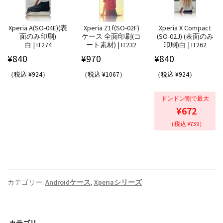
Xperia A(SO-04E)(表
Xperia Z1f(SO-02F)
Xperia X Compact
面のみ印刷)
ケース 全面印刷(コ
(SO-02J) (表面のみ
白 | IT274
ート素材) | IT232
印刷)白 | IT262
¥
840
¥
970
¥
840
（税込 ¥924）
（税込 ¥1067）
（税込 ¥924）
ドンドン割で最大
¥672
（税込 ¥739）
カテゴリー:
Androidケース
,
Xperiaシリーズ
カテゴリ