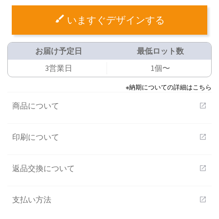
いますぐデザインする
お届け予定日
最低ロット数
3営業日
1個〜
※納期についての詳細はこちら
商品について
open_in_new
印刷について
open_in_new
返品交換について
open_in_new
支払い方法
open_in_new