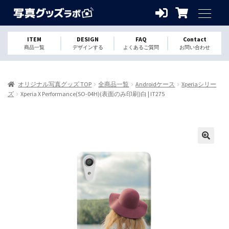
ITEM
DESIGN
FAQ
Contact
商品一覧
デザインする
よくあるご質問
お問い合わせ
オリジナル写真グッズ TOP
全商品一覧
Androidケース
Xperiaシリー
ズ
Xperia X Performance(SO-04H)(表面のみ印刷)白 | IT275
🔍