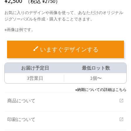
¥
2,500
（税込 ¥2750）
お気に入りのデザインや画像を使って、あなただけのオリジナル
ジグソーパズルを作成・購入することできます。
※画像は例です。
いますぐデザインする
お届け予定日
最低ロット数
3営業日
1個〜
※納期についての詳細はこちら
商品について
open_in_new
印刷について
open_in_new