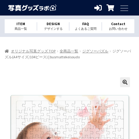
ITEM
DESIGN
FAQ
Contact
商品一覧
デザインする
よくあるご質問
お問い合わせ
オリジナル写真グッズ TOP
全商品一覧
ジグソーパズル
ジグソーパ
ズル(A4サイズ/104ピース) | busmattekeisoudo
🔍