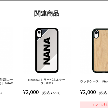
関連商品
面印刷(コー
iPhoneXRミラーパネルケー
ウッドケース iPhoneXR
1101073
ス | IT632
¥
2,000
¥
2,000
25）
（税込 ¥2200）
（税込 
ドンドン割