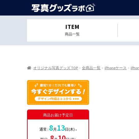
ITEM
商品一覧
オリジナル写真グッズ TOP
全商品一覧
iPhoneケース
iPhon
商品お届け予定日
8
13
通常 :
月
日(木)
※
8
10