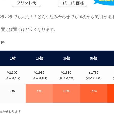
ラバラでも大丈夫！どんな組み合わせでも10枚から 割引が適
！買えば買うほど安くなります。
1枚
10枚
30枚
50枚
¥2,100
¥1,995
¥1,890
¥1,785
（税込 ¥2,310）
（税込 ¥2,194）
（税込 ¥2,079）
（税込 ¥1,963）
（
0%
5%
10%
15%
額が変わります