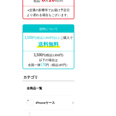
即日
:
月
日(月)
※交通の影響等でお届け予定日
より遅れる場合もございます。
送料について
3,500
円(税込3,850円)以上
ご購入で
送料無料
3,500
円(税込3,850円)
以下の場合は
170
全国一律
円（税込187円）
カテゴリ
全商品一覧
iPhoneケース