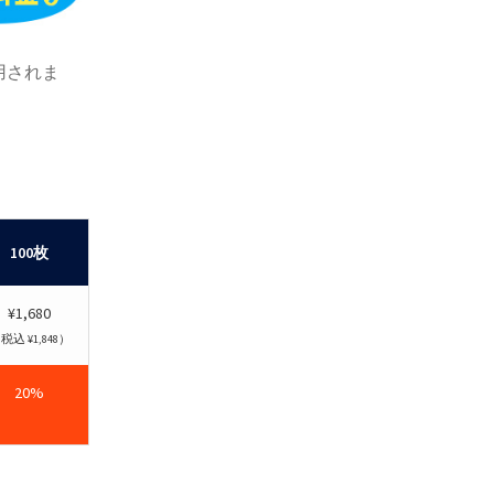
用されま
100枚
¥1,680
税込 ¥1,848）
20%