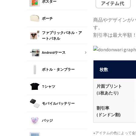
ポスター
ポーチ
商品やデザインがバ
す。
ファブリックパネル・ア
割引率は最大半額
ートパネル
Androidケース
枚数
ボトル・タンブラー
片面プリント
Tシャツ
(1枚あたり)
モバイルバッテリー
割引率
(ドンドン割)
バッジ
※アイテムの色によって金