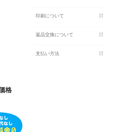
印刷について
open_in_new
返品交換について
open_in_new
支払い方法
open_in_new
の価格