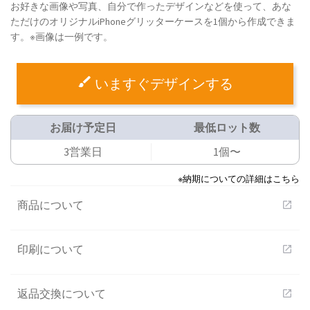
お好きな画像や写真、自分で作ったデザインなどを使って、あな
ただけのオリジナルiPhoneグリッターケースを1個から作成できま
す。※画像は一例です。
いますぐデザインする
お届け予定日
最低ロット数
3営業日
1個〜
※納期についての詳細はこちら
商品について
open_in_new
印刷について
open_in_new
返品交換について
open_in_new