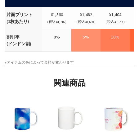
片面プリント
¥1,560
¥1,482
¥1,404
(1枚あたり)
（税込 ¥1,716）
（税込 ¥1,630）
（税込 ¥1,544）
（税
割引率
0%
5%
10%
(ドンドン割)
※アイテムの色によって金額が変わります
関連商品