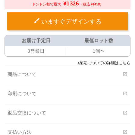
¥1326
ドンドン割で最大
（税込 ¥1458）
いますぐデザインする
お届け予定日
最低ロット数
3営業日
1個〜
※納期についての詳細はこちら
商品について
open_in_new
印刷について
open_in_new
返品交換について
open_in_new
支払い方法
open_in_new