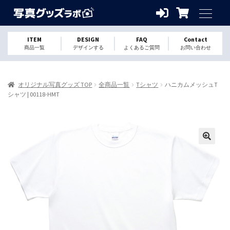
ITEM
DESIGN
FAQ
Contact
商品一覧
デザインする
よくあるご質問
お問い合わせ
オリジナル写真グッズ TOP
全商品一覧
Tシャツ
ハニカムメッシュT
シャツ | 00118-HMT
🔍