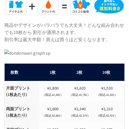
商品やデザインがバラバラでも大丈夫！どんな組み合わせ
でも10枚から 割引が適用されます。
割引率は最大半額！買えば買うほど安くなります。
枚数
1枚
2枚
10枚
片面プリント
¥1,800
¥1,620
¥1,530
(1枚あたり)
（税込 ¥1,980）
（税込 ¥1,782）
（税込 ¥1,683）
（税
両面プリント
¥2,600
¥2,340
¥2,210
(1枚あたり)
（税込 ¥2,860）
（税込 ¥2,574）
（税込 ¥2,431）
（税