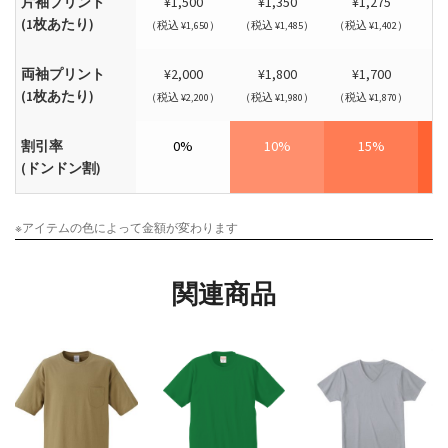
片袖プリント
¥1,500
¥1,350
¥1,275
(1枚あたり)
（税込 ¥1,650）
（税込 ¥1,485）
（税込 ¥1,402）
（税
両袖プリント
¥2,000
¥1,800
¥1,700
(1枚あたり)
（税込 ¥2,200）
（税込 ¥1,980）
（税込 ¥1,870）
（税
割引率
0%
10%
15%
(ドンドン割)
※アイテムの色によって金額が変わります
関連商品