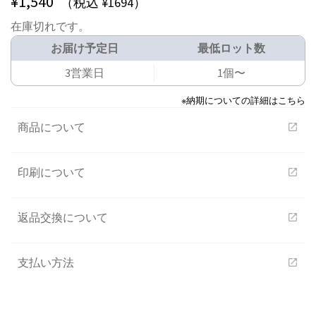
¥
1,540
（税込 ¥1694）
在庫切れです。
お届け予定日
最低ロット数
3営業日
1個〜
※納期についての詳細はこちら
商品について
open_in_new
印刷について
open_in_new
返品交換について
open_in_new
支払い方法
open_in_new